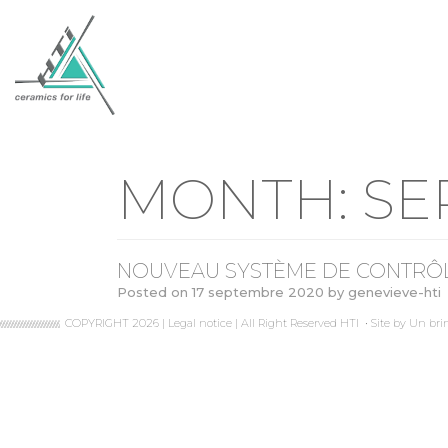
MONTH:
SE
NOUVEAU SYSTÈME DE CONTRÔLE
Posted on
17 septembre 2020
by
genevieve-hti
COPYRIGHT 2026 |
Legal notice
| All Right Reserved HTI
•
Site by
Un bri