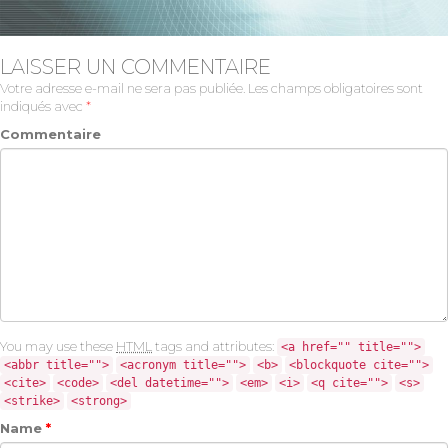
LAISSER UN COMMENTAIRE
Votre adresse e-mail ne sera pas publiée.
Les champs obligatoires sont
indiqués avec
*
Commentaire
You may use these
HTML
tags and attributes:
<a href="" title="">
<abbr title="">
<acronym title="">
<b>
<blockquote cite="">
<cite>
<code>
<del datetime="">
<em>
<i>
<q cite="">
<s>
<strike>
<strong>
Name
*