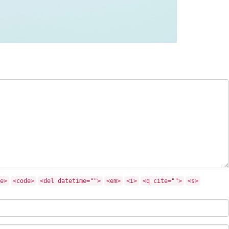
e>
<code>
<del datetime="">
<em>
<i>
<q cite="">
<s>