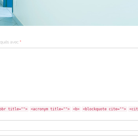
diqués avec
*
bbr title="">
<acronym title="">
<b>
<blockquote cite="">
<cit