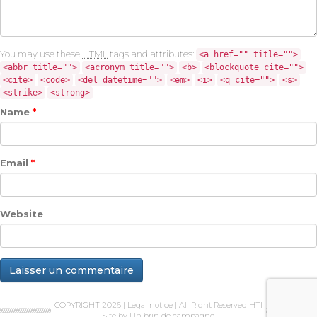
You may use these
HTML
tags and attributes:
<a href="" title="">
<abbr title="">
<acronym title="">
<b>
<blockquote cite="">
<cite>
<code>
<del datetime="">
<em>
<i>
<q cite="">
<s>
<strike>
<strong>
Name
*
Email
*
Website
COPYRIGHT 2026 |
Legal notice
| All Right Reserved HTI
Site by
Un brin de campagne