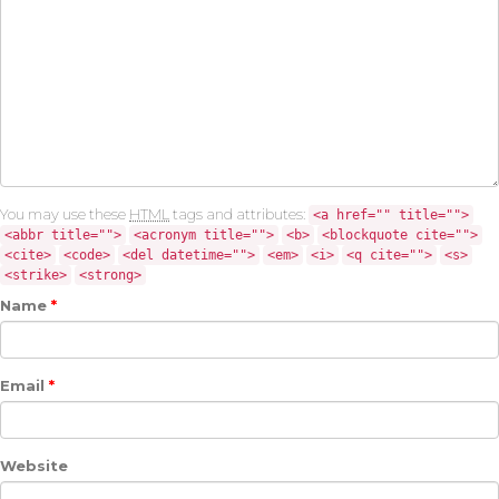
You may use these
HTML
tags and attributes:
<a href="" title="">
<abbr title="">
<acronym title="">
<b>
<blockquote cite="">
<cite>
<code>
<del datetime="">
<em>
<i>
<q cite="">
<s>
<strike>
<strong>
Name
*
Email
*
Website