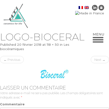
LOGO-BIOCERAL
Published
20 février 2018
at
118 × 50
in
Les
biocéramiques
←
Previous
Next
→
LAISSER UN COMMENTAIRE
Votre adresse e-mail ne sera pas publiée.
Les champs obligatoires sont
indiqués avec
*
Commentaire