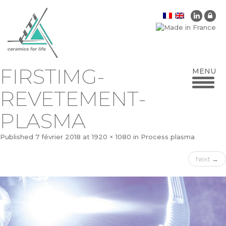
FIRSTIMG-
REVETEMENT-
PLASMA
Published
7 février 2018
at
1920 × 1080
in
Process plasma
Next
→