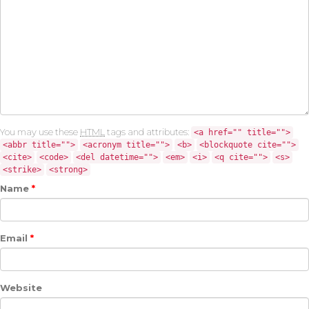
You may use these
HTML
tags and attributes:
<a href="" title="">
<abbr title="">
<acronym title="">
<b>
<blockquote cite="">
<cite>
<code>
<del datetime="">
<em>
<i>
<q cite="">
<s>
<strike>
<strong>
Name
*
Email
*
Website