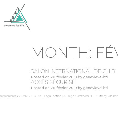
MONTH:
FÉ
SALON INTERNATIONAL DE CHI
Posted on
28 février 2019
by
genevieve-hti
ACCÈS SÉCURISÉ
Posted on
28 février 2019
by
genevieve-hti
COPYRIGHT 2026 |
Legal notice
| All Right Reserved HTI
•
Site by
Un bri