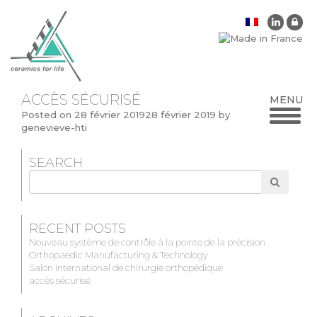
ACCÈS SÉCURISÉ
Posted on
28 février 2019
28 février 2019
by
genevieve-hti
SEARCH
Search
for
RECENT POSTS
Nouveau système de contrôle à la pointe de la précision
Orthopaedic Manufacturing & Technology
Salon international de chirurgie orthopédique
accès sécurisé