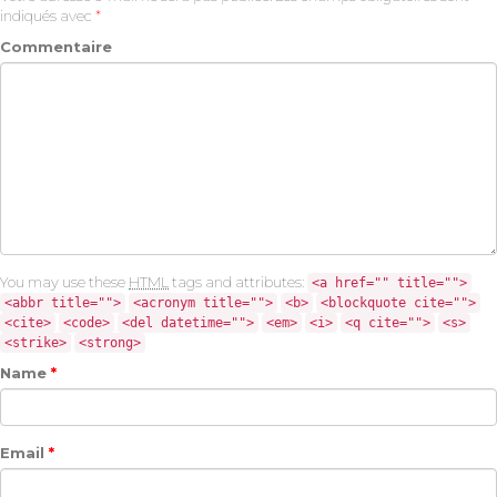
indiqués avec
*
Commentaire
You may use these
HTML
tags and attributes:
<a href="" title="">
<abbr title="">
<acronym title="">
<b>
<blockquote cite="">
<cite>
<code>
<del datetime="">
<em>
<i>
<q cite="">
<s>
<strike>
<strong>
Name
*
Email
*