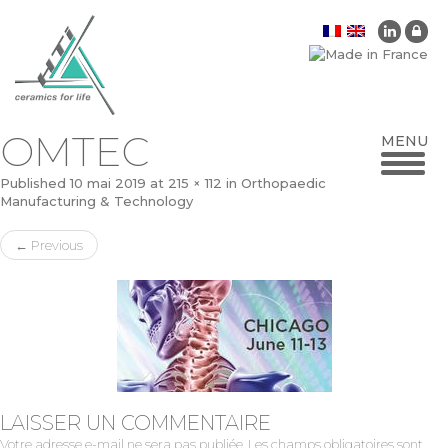
OMTEC
Published
10 mai 2019
at
215 × 112
in
Orthopaedic
Manufacturing & Technology
←
Previous
LAISSER UN COMMENTAIRE
Votre adresse e-mail ne sera pas publiée.
Les champs obligatoires sont