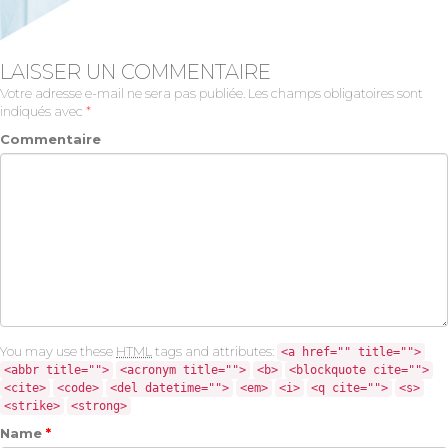
LAISSER UN COMMENTAIRE
Votre adresse e-mail ne sera pas publiée.
Les champs obligatoires sont
indiqués avec
*
Commentaire
You may use these
HTML
tags and attributes:
<a href="" title="">
<abbr title="">
<acronym title="">
<b>
<blockquote cite="">
<cite>
<code>
<del datetime="">
<em>
<i>
<q cite="">
<s>
<strike>
<strong>
Name
*