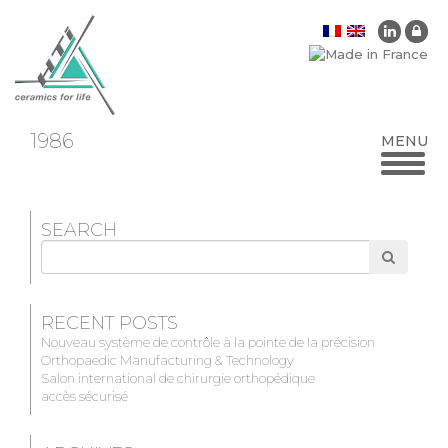
1986
SEARCH
Search
for
RECENT POSTS
Nouveau système de contrôle à la pointe de la précision
Orthopaedic Manufacturing & Technology
Salon international de chirurgie orthopédique
accès sécurisé