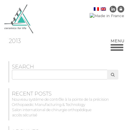
2013
SEARCH
Search
for
RECENT POSTS
Nouveau système de contrôle à la pointe de la précision
Orthopaedic Manufacturing & Technology
Salon international de chirurgie orthopédique
accès sécurisé