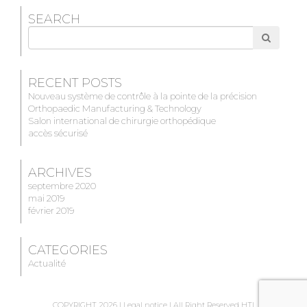
SEARCH
Search
for
RECENT POSTS
Nouveau système de contrôle à la pointe de la précision
Orthopaedic Manufacturing & Technology
Salon international de chirurgie orthopédique
accès sécurisé
ARCHIVES
septembre 2020
mai 2019
février 2019
CATEGORIES
Actualité
COPYRIGHT 2026 |
Legal notice
| All Right Reserved HTI